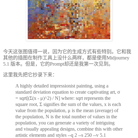
今天这张图值得一说，因为它的生成方式有些特别。它和我
其他的插图在制作工具上没什么两样，都是使用Midjourney
5.1 版本。但是，它的Prompt却还是我第一次见到。
这里我先把它抄录下来：
A highly detailed impressionist painting, using a
standard deviation equation to create captivating art, σ
= sqrt[(Σ(x - μ)^2) / N] where: sqrt represents the
square root, Σ signifies the sum of the values, x is each
value from the population, μ is the mean (average) of
the population, N is the total number of values in the
population, you can generate a variety of intriguing
and visually appealing designs, combine this with other
artistic elements and styles --q 2 --s 250 --v 5.1