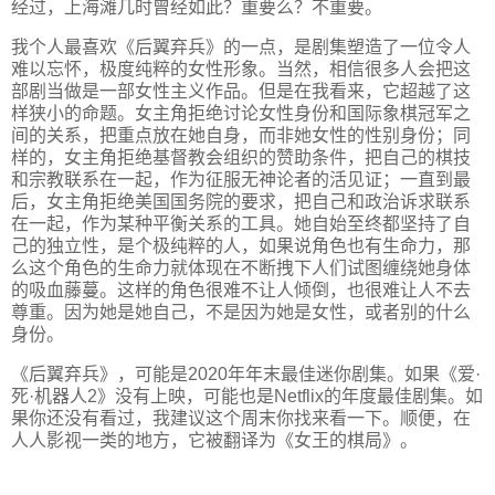
经过，上海滩几时曾经如此？重要么？不重要。
我个人最喜欢《后翼弃兵》的一点，是剧集塑造了一位令人
难以忘怀，极度纯粹的女性形象。当然，相信很多人会把这
部剧当做是一部女性主义作品。但是在我看来，它超越了这
样狭小的命题。女主角拒绝讨论女性身份和国际象棋冠军之
间的关系，把重点放在她自身，而非她女性的性别身份；同
样的，女主角拒绝基督教会组织的赞助条件，把自己的棋技
和宗教联系在一起，作为征服无神论者的活见证；一直到最
后，女主角拒绝美国国务院的要求，把自己和政治诉求联系
在一起，作为某种平衡关系的工具。她自始至终都坚持了自
己的独立性，是个极纯粹的人，如果说角色也有生命力，那
么这个角色的生命力就体现在不断拽下人们试图缠绕她身体
的吸血藤蔓。这样的角色很难不让人倾倒，也很难让人不去
尊重。因为她是她自己，不是因为她是女性，或者别的什么
身份。
《后翼弃兵》，可能是2020年年末最佳迷你剧集。如果《爱·
死·机器人2》没有上映，可能也是Netflix的年度最佳剧集。如
果你还没有看过，我建议这个周末你找来看一下。顺便，在
人人影视一类的地方，它被翻译为《女王的棋局》。