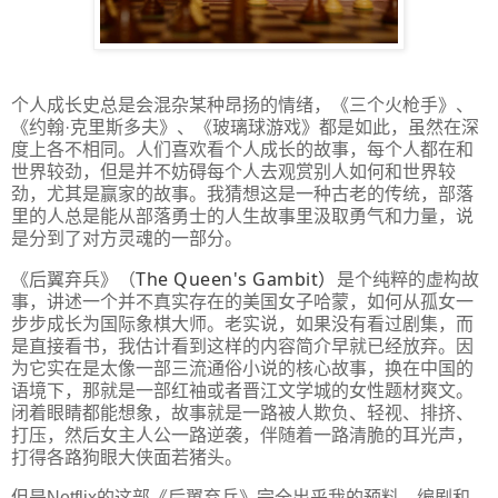
个人成长史总是会混杂某种昂扬的情绪，《三个火枪手》、
《约翰·克里斯多夫》、《玻璃球游戏》都是如此，虽然在深
度上各不相同。人们喜欢看个人成长的故事，每个人都在和
世界较劲，但是并不妨碍每个人去观赏别人如何和世界较
劲，尤其是赢家的故事。我猜想这是一种古老的传统，部落
里的人总是能从部落勇士的人生故事里汲取勇气和力量，说
是分到了对方灵魂的一部分。
The Queen's Gambit）
《后翼弃兵》（
是个纯粹的虚构故
事，讲述一个并不真实存在的美国女子哈蒙，如何从孤女一
步步成长为国际象棋大师。老实说，如果没有看过剧集，而
是直接看书，我估计看到这样的内容简介早就已经放弃。因
为它实在是太像一部三流通俗小说的核心故事，换在中国的
语境下，那就是一部红袖或者晋江文学城的女性题材爽文。
闭着眼睛都能想象，故事就是一路被人欺负、轻视、排挤、
打压，然后女主人公一路逆袭，伴随着一路清脆的耳光声，
打得各路狗眼大侠面若猪头。
但是Netflix的这部《后翼弃兵》完全出乎我的预料，编剧和