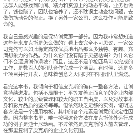
这群人能够找到时间、精力和资源上的动态平衡，业务也做
了，钱也赚了，团队也培养了，还不耽误主动查找问题，去
做伤筋动骨的修正。换了另外一家公司，这么操作可能是致
命的。
我自己最感兴趣的是保持创意那一部分。因为我非常想知道
这些年来皮克斯是怎么做的？看上去完全不可思议，一家公
司竟然可以如此稳定高效优质地出品那么多独特、有趣、充
满想象力的作品。为什么它们没有陷于灵感枯竭？为什么它
们不会遭遇创作滑坡？而且，这还不是单枪匹马可以完成的
工作，是数百人的团队合作完成一个项目。有时候，还是多
个项目并行开发，意味着创意之火同时在不同团队里燃烧。
看完这本书，我倾向于相信皮克斯的确有一整套方法，让创
意持续迸发。包括不局限于：平等友善正面竞争的企业内部
文化，较少的层级管理和较大的职工自由度，以及对故事本
身和影片品质的坚持等等。但依然缺乏足够的实例，证明这
套方法是一个通用模板，其中的各个元素是创意的决定性因
素。因为整本书里，唯一按照这套方法在皮克斯体外运行成
功的例子是迪士尼动画。不过依然是皮克斯的人前去管理，
在那里复制了皮克斯的企业文化氛围。