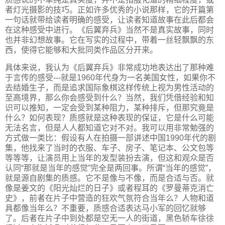
者灯光摄影的技巧。正如许多优秀的小说那样，它的开篇第
一句话就带给读者明确的感受，让读者知道故事在此后都会
在这种感受中进行。《后翼弃兵》当然不是真实故事，同时
也并非幻想故事。它在写实的过程中，带着一丝轻飘飘的东
西，使得它能够和大批同类作品区分开来。
具体来说，我认为《后翼弃兵》非常成功地表达出了那种难
于言传的感受---就是1960年代身为一名美国女性，如果你不
去结婚生子，而是追求国际象棋这样传统上视为男性活动的
至高境界，那么你会感受到什么？当然，我们凭借经验和知
识可以推知，一定会受到某种阻力，某种排斥，但那究竟是
什么？如何表现？质感就是这种表现的保证，它是什么可能
无法名言，但是人人都知道它对不对。我可以用非常勉强的
方式做一类比：假设有人在拍摄一部讲述中国1990年代的剧
集，他找来了当时的衣服、车子、房子、笔记本、公文包等
等等等，让演员用上当年的发型装扮去演，但这和观众是否
认同“那就是当年的感觉”完全是两回事。所谓“当年的感觉”，
就是源自剧集的质感。它不是像与不像，而是合适与否。就
像是姜文的《阳光灿烂的日子》或者程耳的《罗曼蒂克消亡
史》，前者在片子中营造的狂欢气氛符合当年么？人物和道
具都像当年么？不重要，质感合适表达马小军的回忆就够
了。后者在片子中到处都是空无一人的街道，黑色轿车徐徐