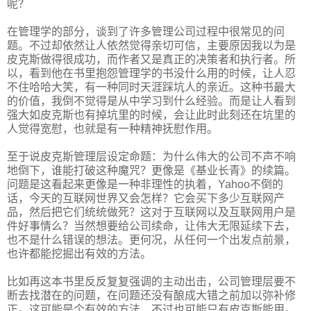
呢？
在管理学的部分，谈到了许多管理公司过程中很常见的问
题。不过却依然让人依然觉得亲切可信，主要原因我以为是
皮克斯做得很成功，而作者又是真正的决策者和执行者。所
以，看到他在书里抱怨管理学的书没什么用的时候，让人忍
不住哈哈大笑，有一种同时天涯踩坑人的亲近。这种书最大
的价值，我倒不觉得是从中学习到什么经验。而是让人看到
强大如皮克斯也有掉坑里的时候，会让此时此刻还在坑里的
人觉得宽慰，也就是有一种精神抚慰作用。
至于说皮克斯管理层设定命题：为什么伟大的公司不声不响
地倒下，谁能打破这种魔咒？更像是《基业长青》的续篇。
问题是这看起来更像是一种非理性的执着，Yahoo不倒的
话，今天的互联网世界又会怎样？它会买下多少互联网产
品，然后把它们统统做死？这对于互联网以及互联网用户是
件好事情么？当然想要给公司续命，让伟大无限延续下去，
也不是什么错误的想法。更何况，从任何一个出发点前景，
也许都能挖掘出有效的方法。
比如再这本书里反反复复强调的主动出击，公司管理层要不
断去找潜在的问题，在问题还没有酿成大错之前加以弥补修
正。这可能是个有效的方法，不过也可能只有皮克斯能用。