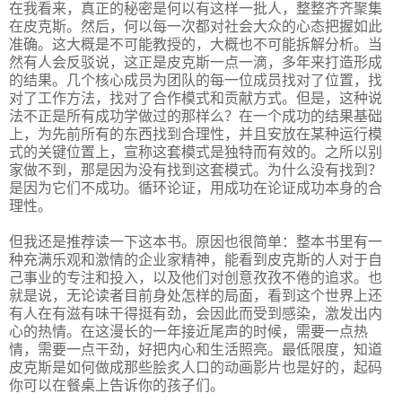
在我看来，真正的秘密是何以有这样一批人，整整齐齐聚集
在皮克斯。然后，何以每一次都对社会大众的心态把握如此
准确。这大概是不可能教授的，大概也不可能拆解分析。当
然有人会反驳说，这正是皮克斯一点一滴，多年来打造形成
的结果。几个核心成员为团队的每一位成员找对了位置，找
对了工作方法，找对了合作模式和贡献方式。但是，这种说
法不正是所有成功学做过的那样么？在一个成功的结果基础
上，为先前所有的东西找到合理性，并且安放在某种运行模
式的关键位置上，宣称这套模式是独特而有效的。之所以别
家做不到，那是因为没有找到这套模式。为什么没有找到？
是因为它们不成功。循环论证，用成功在论证成功本身的合
理性。
但我还是推荐读一下这本书。原因也很简单：整本书里有一
种充满乐观和激情的企业家精神，能看到皮克斯的人对于自
己事业的专注和投入，以及他们对创意孜孜不倦的追求。也
就是说，无论读者目前身处怎样的局面，看到这个世界上还
有人在有滋有味干得挺有劲，会因此而受到感染，激发出内
心的热情。在这漫长的一年接近尾声的时候，需要一点热
情，需要一点干劲，好把内心和生活照亮。最低限度，知道
皮克斯是如何做成那些脍炙人口的动画影片也是好的，起码
你可以在餐桌上告诉你的孩子们。