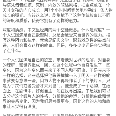
导演凭借着细腻、克制、内敛的叙述风格，把重点放在一个
天才女孩的内心成长，用7个小时时间完美地勾勒出一条人物
成长的弧光。应该这么说，剧集赋予了这种传统故事以不同
的深度和质感，使得它拥有了别样的魅力。
深度和质感，中文里经典的两个空话概念。什么是深度？一
个人试图满足自己欲望时，总是会遭受来自世界的阻力。描
写这种阻力和抗争，就像是纪实文学，踩着戏剧性的鼓点前
进，人们会喜欢这样的故事。但是，多多少少还是会觉得缺
了点什么。
一个人试图满足自己的欲望，带着他对世界的理解，对自身
的理解，和世界搅成一团，在这个过程中他自身发生了一些
变化，因为这些变化而带来了不同人和不同事，于是带来不
一样的选择，这些选择把他跌跌撞撞带入了明天---这样的故
事就要有意思一些。因为人物不再是作者手下的纸片人，只
是为了跌倒或者受苦才来到世间。他变成了一个活物，在纸
面上，在剧情中，好似自主一般在找寻出路。于是我们可以
去分析这个纸片人的性格，分析他的命运，分析他由此和世
界的关系变化，因为我们思考得更多，因此这样的人物和故
事让人觉得有深度。
质感说的不单纯是真实度，并不是指服化道的精细程度，或